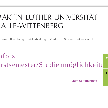
udium
Forschung
Weiterbildung
Karriere
Presse
International
nfo´s
W
rstsemester/Studienmöglichkeite
L
Zum Seitenanfang