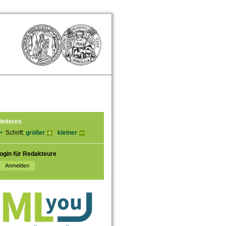
eiteres
n
Schrift:
größer
kleiner
ogin für Redakteure