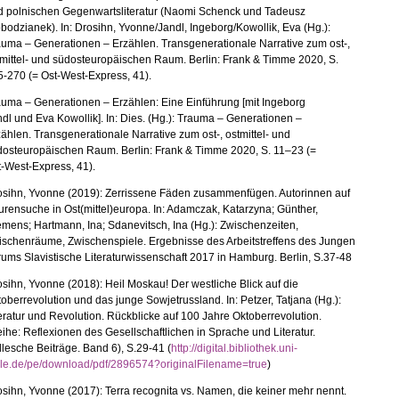
d polnischen Gegenwartsliteratur (Naomi Schenck und Tadeusz
bodzianek). In: Drosihn, Yvonne/Jandl, Ingeborg/Kowollik, Eva (Hg.):
uma – Generationen – Erzählen. Transgenerationale Narrative zum ost-,
mittel- und südosteuropäischen Raum. Berlin: Frank & Timme 2020, S.
-270 (= Ost-West-Express, 41).
uma – Generationen – Erzählen: Eine Einführung [mit Ingeborg
dl und Eva Kowollik]. In: Dies. (Hg.): Trauma – Generationen –
ählen. Transgenerationale Narrative zum ost-, ostmittel- und
dosteuropäischen Raum. Berlin: Frank & Timme 2020, S. 11–23 (=
-West-Express, 41).
osihn, Yvonne (2019): Zerrissene Fäden zusammenfügen. Autorinnen auf
rensuche in Ost(mittel)europa. In: Adamczak, Katarzyna; Günther,
mens; Hartmann, Ina; Sdanevitsch, Ina (Hg.): Zwischenzeiten,
ischenräume, Zwischenspiele. Ergebnisse des Arbeitstreffens des Jungen
ums Slavistische Literaturwissenschaft 2017 in Hamburg. Berlin, S.37-48
sihn, Yvonne (2018): Heil Moskau! Der westliche Blick auf die
oberrevolution und das junge Sowjetrussland. In: Petzer, Tatjana (Hg.):
eratur und Revolution.
Rückblicke auf 100 Jahre Oktoberrevolution.
eihe:
Reflexionen des Gesellschaftlichen in Sprache und Literatur.
lesche Beiträge. Band 6
),
S.29-41
(
http://digital.bibliothek.uni-
lle.de/pe/download/pdf/2896574?originalFilename=true
)
sihn, Yvonne (2017): Terra recognita vs. Namen, die keiner mehr nennt.