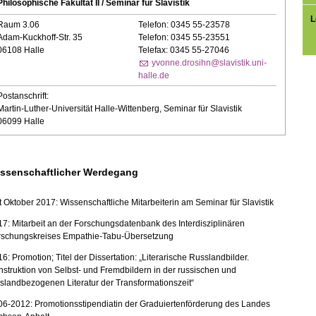
Philosophische Fakultät II / Seminar für Slavistik
L
Raum 3.06
Telefon: 0345 55-23578
Adam-Kuckhoff-Str. 35
Telefon: 0345 55-23551
06108 Halle
Telefax: 0345 55-27046
yvonne.drosihn@slavistik.uni-
halle.de
Postanschrift:
Martin-Luther-Universität Halle-Wittenberg, Seminar für Slavistik
06099 Halle
ssenschaftlicher Werdegang
t Oktober 2017: Wissenschaftliche Mitarbeiterin am Seminar für Slavistik
7: Mitarbeit an der Forschungsdatenbank des Interdisziplinären
rschungskreises Empathie-Tabu-Übersetzung
6: Promotion; Titel der Dissertation: „Literarische Russlandbilder.
struktion von Selbst- und Fremdbildern in der russischen und
slandbezogenen Literatur der Transformationszeit“
06-2012: Promotionsstipendiatin der Graduiertenförderung des Landes