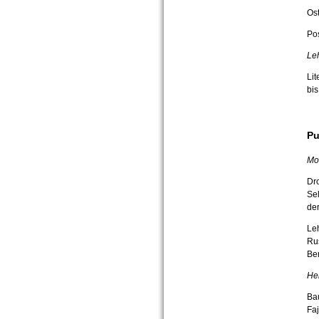
Ost
Po
Le
Lit
bi
Pu
Mo
Dro
Sel
der
Leh
Ru
Be
He
Bau
Faj