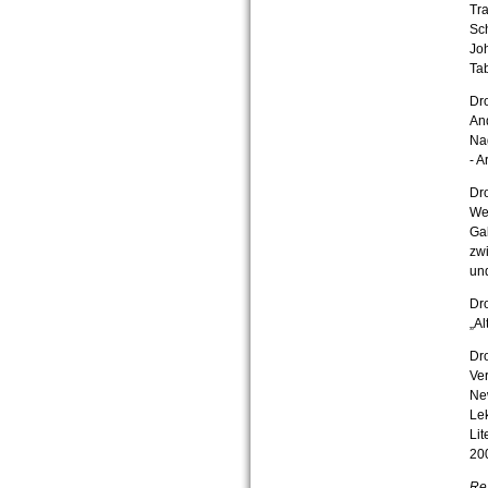
Tr
Sch
Joh
Ta
Dro
And
Nag
- A
Dr
Wes
Gab
zwi
un
Dro
„Al
Dro
Ver
New
Lek
Lit
200
Re