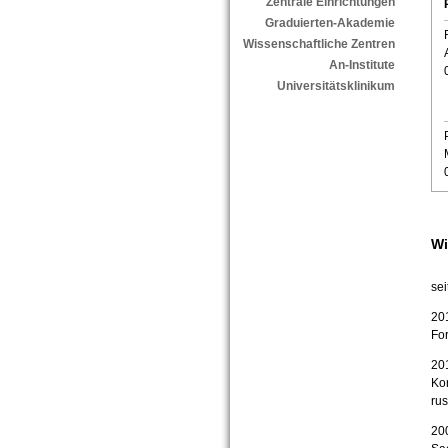
Zentrale Einrichtungen
Graduierten-Akademie
Wissenschaftliche Zentren
An-Institute
Universitätsklinikum
Wi
sei
201
Fo
201
Kon
rus
20