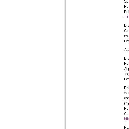
Spa
Ref
Bei
– D
Dro
Gen
ost
Ost
Auf
Dro
Rek
Alt
Tat
Fes
Dro
Se
ko
His
He
Co
htt
Na