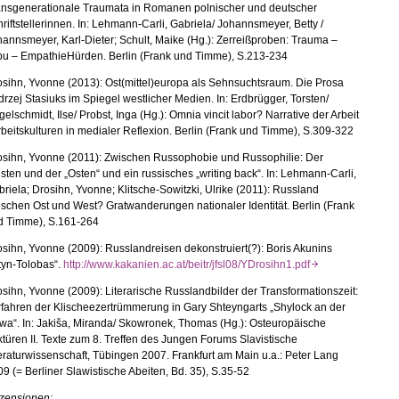
ansgenerationale Traumata in Romanen polnischer und deutscher
riftstellerinnen. In: Lehmann-Carli, Gabriela/ Johannsmeyer, Betty /
annsmeyer, Karl-Dieter; Schult, Maike (Hg.): Zerreißproben: Trauma –
bu – EmpathieHürden. Berlin (Frank und Timme), S.213-234
sihn, Yvonne (2013): Ost(mittel)europa als Sehnsuchtsraum. Die Prosa
rzej Stasiuks im Spiegel westlicher Medien. In: Erdbrügger, Torsten/
elschmidt, Ilse/ Probst, Inga (Hg.): Omnia vincit labor? Narrative der Arbeit
rbeitskulturen in medialer Reflexion. Berlin (Frank und Timme), S.309-322
osihn, Yvonne (2011): Zwischen Russophobie und Russophilie: Der
ten und der „Osten“ und ein russisches „writing back“. In: Lehmann-Carli,
riela; Drosihn, Yvonne; Klitsche-Sowitzki, Ulrike (2011): Russland
schen Ost und West? Gratwanderungen nationaler Identität. Berlin (Frank
d Timme), S.161-264
sihn, Yvonne (2009): Russlandreisen dekonstruiert(?): Boris Akunins
tyn-Tolobas“.
http://www.kakanien.ac.at/beitr/jfsl08/YDrosihn1.pdf
sihn, Yvonne (2009): Literarische Russlandbilder der Transformationszeit:
fahren der Klischeezertrümmerung in Gary Shteyngarts „Shylock an der
a“. In: Jakiša, Miranda/ Skowronek, Thomas (Hg.): Osteuropäische
türen II. Texte zum 8. Treffen des Jungen Forums Slavistische
eraturwissenschaft, Tübingen 2007. Frankfurt am Main u.a.: Peter Lang
9 (= Berliner Slawistische Abeiten, Bd. 35), S.35-52
zensionen: