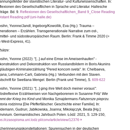
nnungsfelder der slavistischen Literatur- und Kulturwissenschaften. In:
lexionen des Gesellschaftlichen in Sprache und Literatur. Hallesche
träge. Bd. 9.
Reflexionen des Gesellschaftlichen_Band 9_Close Reading
istant Reading.pdf (uni-halle.de)
sihn, Yvonne/Jandl, Ingeborg/Kowollik, Eva (Hg.): Trauma –
erationen – Erzählen. Transgenerationale Narrative zum ost-,
mittel- und südosteuropäischen Raum. Berlin: Frank & Timme 2020 (=
-West-Express, 41).
sätze:
sihn, Yvonne (2022): "[...] auf eine Emse im Ameisenhaufen" -
onstruktion und Dekonstruktion von Russlandbildern in Boris Akunins
gläubigen-Kriminalerzählung "Pered koncom sveta". In: Chelbaeva,
jana; Lehmann-Carli, Gabriela (Hg.): Verbunden mit den Slaven.
tschrift für Swetlana Mengel. Berlin (Frank und Timme), S.
609-622
sihn, Yvonne (2021): "[...] ging ihre Welt doch meiner voraus":
lbstreflexive Erzählweisen von Nachgeborenen in Susanne Fritz'
Wie
mmt der Krieg ins Kind
und Monika Sznajdermans
Fa
ł
szersze pieprzu.
toria rodzinna
[Die Pfefferfälscher. Geschichte einer Familie]. In:
idemann, Gudrun; Jabłkowska, Joanna;
Mikołajczyk,
Beata [Hg.]:
nvivium. Germanistisches Jahrbuch Polen.
Łódź
: 2021, S. 129-150,
ps://czasopisma.uni.lodz.pl/conv/article/view/12376
cherinnerungskonstellationen: Spurensuchen in der deutschen