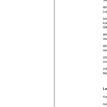
Sa
Wi
Ly
04/
Kul
Öff
WiS
Vo
WiS
Vo
200
Uni
199
Mar
Le
Fo
rus