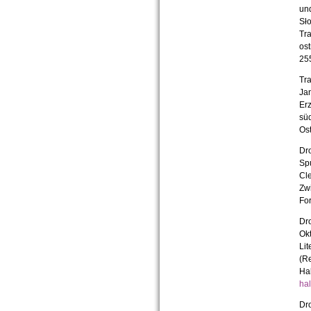
un
Sło
Tra
ost
255
Tra
Jan
Erz
sü
Ost
Dr
Spu
Cle
Zw
For
Dro
Okt
Lit
(R
Hal
ha
Dro