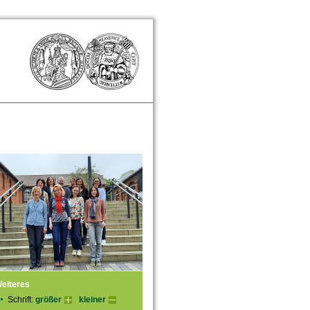
eiteres
Schrift:
größer
kleiner