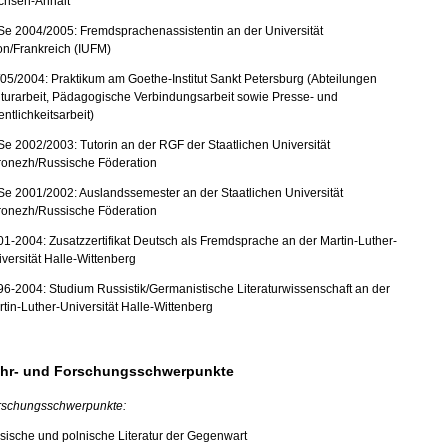
chsen-Anhalt
Se 2004/2005: Fremdsprachenassistentin an der Universität
on/Frankreich (IUFM)
05/2004: Praktikum am Goethe-Institut Sankt Petersburg (Abteilungen
turarbeit, Pädagogische Verbindungsarbeit sowie Presse- und
entlichkeitsarbeit)
e 2002/2003: Tutorin an der RGF der Staatlichen Universität
ronezh/Russische Föderation
e 2001/2002: Auslandssemester an der Staatlichen Universität
ronezh/Russische Föderation
1-2004: Zusatzzertifikat Deutsch als Fremdsprache an der Martin-Luther-
versität Halle-Wittenberg
6-2004: Studium Russistik/Germanistische Literaturwissenschaft an der
tin-Luther-Universität Halle-Wittenberg
hr- und Forschungsschwerpunkte
rschungsschwerpunkte:
sische und polnische Literatur der Gegenwart